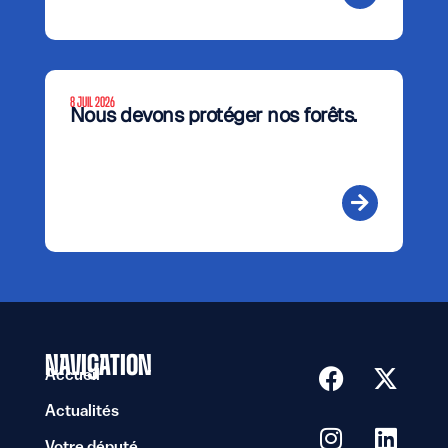
8 JUIL 2026
Nous devons protéger nos forêts.
NAVIGATION
Accueil
Actualités
Votre député