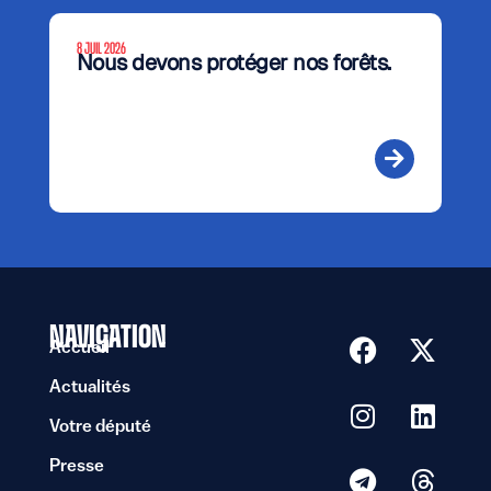
8 JUIL 2026
Nous devons protéger nos forêts.
NAVIGATION
Accueil
Actualités
Votre député
Presse