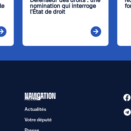
Défenseur des droits : une
No
le
nomination qui interroge
fo
l’État de droit
NAVIGATION
Accueil
Actualités
Votre député
Presse