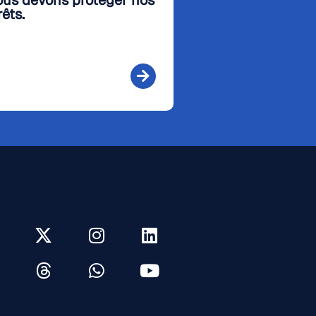
us devons protéger nos
rêts.